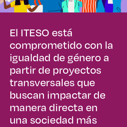
Derecho
Prepa ITESO
El ITESO está
Becas
comprometido con la
Sustentabilidad
igualdad de género a
partir de proyectos
transversales que
buscan impactar de
manera directa en
una sociedad más