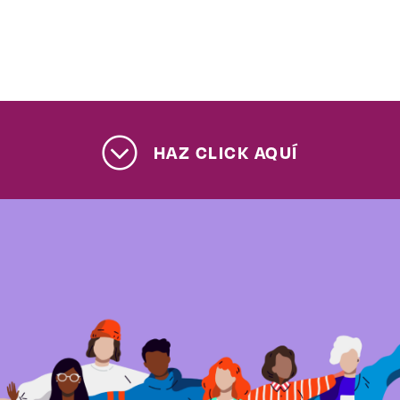
Enlaces de interés
Aspirantes
Becas
HAZ CLICK AQUÍ
Graduaciones
CRUCE
Derecho
Lo más buscado
Carreras