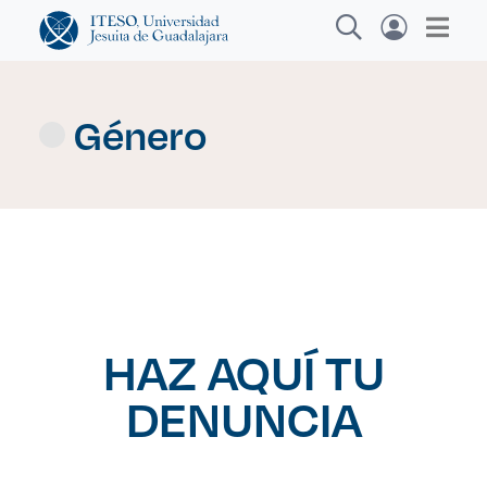
Género
Explora sitios web, programas académicos,
actividades y noticias
Diplomados y Curso
|
HAZ AQUÍ TU
DENUNCIA