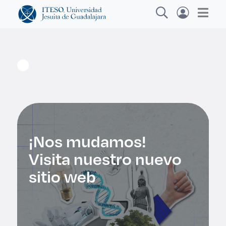
Explora sitios web, programas académicos,
actividades y noticias
Diplom
|
¡Nos mudamos!
Visita nuestro nuevo
sitio web