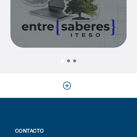
Enlaces de interés
Aspirantes
Becas
Graduaciones
CRUCE
Derecho
Lo más buscado
Carreras
CONTACTO