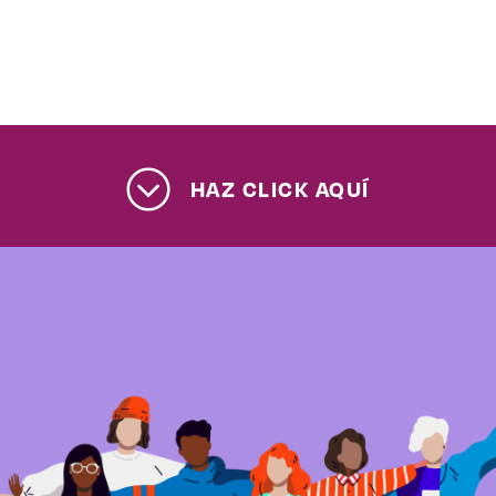
Enlaces de interés
Aspirantes
Becas
HAZ CLICK AQUÍ
Graduaciones
CRUCE
Derecho
Lo más buscado
Carreras