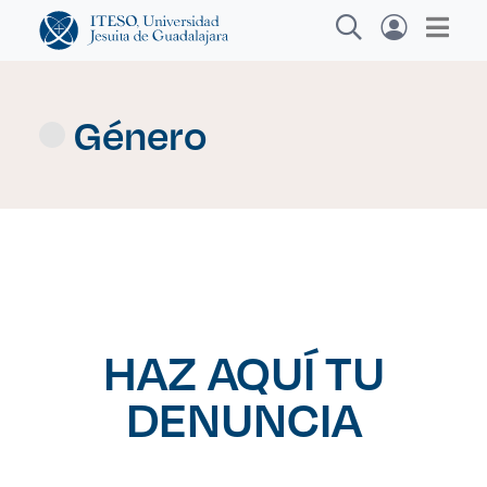
Género
Explora sitios web, programas académicos,
actividades y noticias
Diplomados y Cursos
|
HAZ AQUÍ TU
DENUNCIA