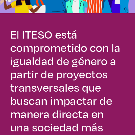
Derecho
Prepa ITESO
El ITESO está
Becas
comprometido con la
Sustentabilidad
igualdad de género a
partir de proyectos
transversales que
buscan impactar de
manera directa en
una sociedad más