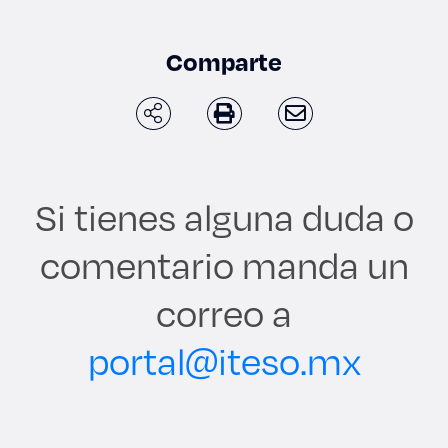
Enlaces de interés
Comparte
Aspirantes
Becas
Graduaciones
Si tienes alguna duda o
CRUCE
comentario manda un
Derecho
correo a
portal@iteso.mx
Lo más buscado
Carreras