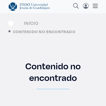
INICIO
CONTENIDO NO ENCONTRADO
Explora sitios web, programas académicos,
actividades y noticias
Contenido no
Dipl
|
encontrado